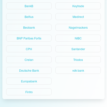
BankB
Keytrade
Belfius
Medirect
Beobank
Nagelmackers
BNP Paribas Fortis
NIBC
CPH
Santander
Crelan
Triodos
Deutsche Bank
vdk bank
Europabank
Fintro