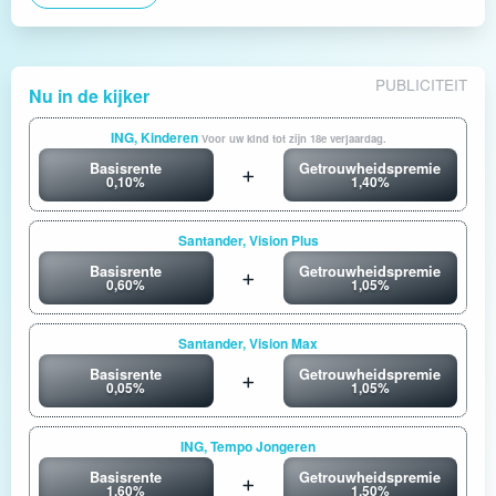
PUBLICITEIT
Nu in de kijker
ING, Kinderen
Voor uw kind tot zijn 18e verjaardag.
Basisrente
Getrouwheidspremie
0,10%
1,40%
Santander, Vision Plus
Basisrente
Getrouwheidspremie
0,60%
1,05%
Santander, Vision Max
Basisrente
Getrouwheidspremie
0,05%
1,05%
ING, Tempo Jongeren
Basisrente
Getrouwheidspremie
1,60%
1,50%