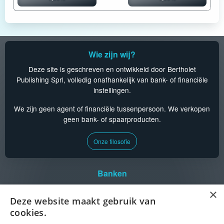
Wie zijn wij?
Deze site is geschreven en ontwikkeld door Bertholet
Publishing Sprl, volledig onafhankelijk van bank- of financiële
instellingen.
We zijn geen agent of financiële tussenpersoon. We verkopen
geen bank- of spaarproducten.
Onze filosofie
Banken
Aion
CPH
KBC
Triodos
×
Argenta
Crelan
Keytrade
vdk bank
Deze website maakt gebruik van
BankB
Deutsche Bank
Medirect
cookies.
Belfius
Europabank
Nagelmackers