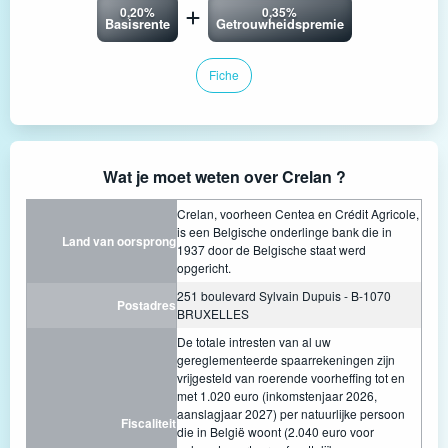
0,20%
0,35%
Basisrente
Getrouwheidspremie
Fiche
Wat je moet weten over Crelan ?
Crelan, voorheen Centea en Crédit Agricole,
is een Belgische onderlinge bank die in
Land van oorsprong
1937 door de Belgische staat werd
opgericht.
251 boulevard Sylvain Dupuis - B-1070
Postadres
BRUXELLES
De totale intresten van al uw
gereglementeerde spaarrekeningen zijn
vrijgesteld van roerende voorheffing tot en
met 1.020 euro (inkomstenjaar 2026,
aanslagjaar 2027) per natuurlijke persoon
Fiscaliteit
die in België woont (2.040 euro voor