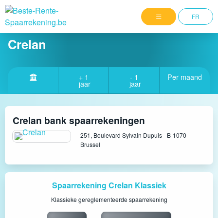
FR
Crelan
+ 1
- 1
Per maand
jaar
jaar
Crelan bank spaarrekeningen
251, Boulevard Sylvain Dupuis - B-1070
Brussel
Spaarrekening Crelan Klassiek
Klassieke gereglementeerde spaarrekening