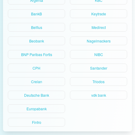
Argenta
KBC
BankB
Keytrade
Belfius
Medirect
Beobank
Nagelmackers
BNP Paribas Fortis
NIBC
CPH
Santander
Crelan
Triodos
Deutsche Bank
vdk bank
Europabank
Fintro