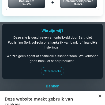
Basisrente
Getrouwheidspremie
0,95%
0,35%
Wie zijn wij?
Deze site is geschreven en ontwikkeld door Bertholet
Publishing Sprl, volledig onafhankelijk van bank- of financiële
instellingen.
We zijn geen agent of financiële tussenpersoon. We verkopen
geen bank- of spaarproducten.
Onze filosofie
Banken
Aion
CPH
KBC
Triodos
×
Argenta
Crelan
Keytrade
vdk bank
Deze website maakt gebruik van
BankB
Deutsche Bank
Medirect
cookies.