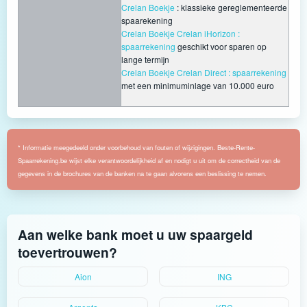
Crelan Boekje
: klassieke gereglementeerde
spaarekening
Crelan Boekje Crelan iHorizon :
spaarrekening
geschikt voor sparen op
lange termijn
Crelan Boekje Crelan Direct : spaarrekening
met een minimuminlage van 10.000 euro
* Informatie meegedeeld onder voorbehoud van fouten of wijzigingen. Beste-Rente-
Spaarrekening.be wijst elke verantwoordelijkheid af en nodigt u uit om de correctheid van de
gegevens in de brochures van de banken na te gaan alvorens een beslissing te nemen.
Aan welke bank moet u uw spaargeld
toevertrouwen?
Aion
ING