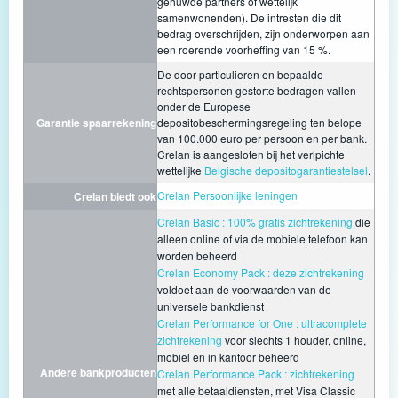
gehuwde partners of wettelijk
samenwonenden). De intresten die dit
bedrag overschrijden, zijn onderworpen aan
een roerende voorheffing van 15 %.
De door particulieren en bepaalde
rechtspersonen gestorte bedragen vallen
onder de Europese
Garantie spaarrekening
depositobeschermingsregeling ten belope
van 100.000 euro per persoon en per bank.
Crelan is aangesloten bij het verlpichte
wettelijke
Belgische depositogarantiestelsel
.
Crelan Persoonlijke leningen
Crelan biedt ook
Crelan Basic : 100% gratis zichtrekening
die
alleen online of via de mobiele telefoon kan
worden beheerd
Crelan Economy Pack : deze zichtrekening
voldoet aan de voorwaarden van de
universele bankdienst
Crelan Performance for One : ultracomplete
zichtrekening
voor slechts 1 houder, online,
mobiel en in kantoor beheerd
Andere bankproducten
Crelan Performance Pack : zichtrekening
met alle betaaldiensten, met Visa Classic