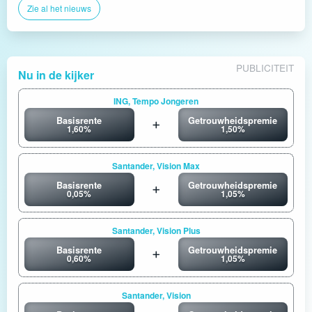
Zie al het nieuws
PUBLICITEIT
Nu in de kijker
ING, Tempo Jongeren
Basisrente
Getrouwheidspremie
1,60%
1,50%
Santander, Vision Max
Basisrente
Getrouwheidspremie
0,05%
1,05%
Santander, Vision Plus
Basisrente
Getrouwheidspremie
0,60%
1,05%
Santander, Vision