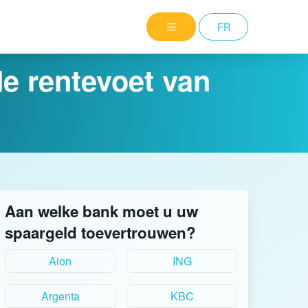
FR
e rentevoet van
Aan welke bank moet u uw
spaargeld toevertrouwen?
Aion
ING
Argenta
KBC