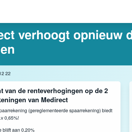
ct verhoogt opnieuw d
gen
12 22
t van de renteverhogingen op de 2
keningen van Medirect
spaarrekening (gereglementeerde spaarrekening) biedt
.v 0,65%!
 blijft aan 0,20%