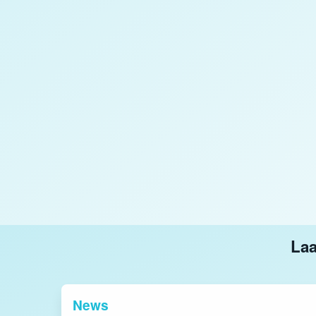
Laa
News