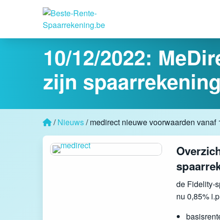
10/12/2022:
MeDire
zijn spaarrekenin
/
Nieuws
/ medirect nieuwe voorwaarden vanaf 
Overzich
spaarre
de Fidelity-
nu 0,85% i.p
basisrente