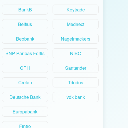
BankB
Keytrade
Belfius
Medirect
Beobank
Nagelmackers
BNP Paribas Fortis
NIBC
CPH
Santander
Crelan
Triodos
Deutsche Bank
vdk bank
Europabank
Fintro