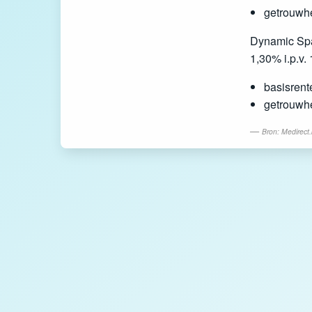
getrouwh
Dynamic Spa
1,30% i.p.v.
basisrent
getrouwhe
Bron: Medirect