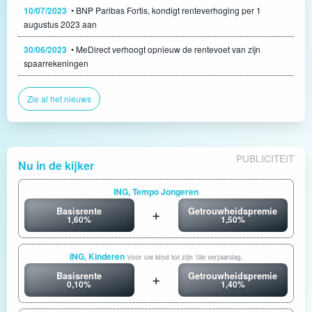
10/07/2023
• BNP Paribas Fortis, kondigt renteverhoging per 1
augustus 2023 aan
30/06/2023
• MeDirect verhoogt opnieuw de rentevoet van zijn
spaarrekeningen
Zie al het nieuws
PUBLICITEIT
Nu in de kijker
ING, Tempo Jongeren
Basisrente
Getrouwheidspremie
1,60%
1,50%
ING, Kinderen
Voor uw kind tot zijn 18e verjaardag.
Basisrente
Getrouwheidspremie
0,10%
1,40%