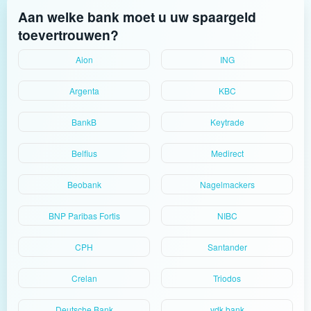
Aan welke bank moet u uw spaargeld
toevertrouwen?
Aion
ING
Argenta
KBC
BankB
Keytrade
Belfius
Medirect
Beobank
Nagelmackers
BNP Paribas Fortis
NIBC
CPH
Santander
Crelan
Triodos
Deutsche Bank
vdk bank