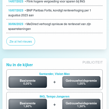
14/07/2023
• Flink hogere vergoeding voor sparen bij ING
10/07/2023
• BNP Paribas Fortis, kondigt renteverhoging per 1
augustus 2023 aan
30/06/2023
• MeDirect verhoogt opnieuw de rentevoet van zijn
spaarrekeningen
Zie al het nieuws
PUBLICITEIT
Nu in de kijker
Santander, Vision Max
Basisrente
Getrouwheidspremie
0,05%
1,05%
ING, Tempo Jongeren
Basisrente
Getrouwheidspremie
1,60%
1,50%