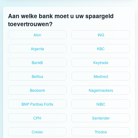
Aan welke bank moet u uw spaargeld
toevertrouwen?
Aion
ING
Argenta
KBC
BankB
Keytrade
Belfius
Medirect
Beobank
Nagelmackers
BNP Paribas Fortis
NIBC
CPH
Santander
Crelan
Triodos