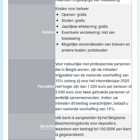
Kosten voor beheer
Openen: gratis
Sluiten: gratis
Jaarlijkse afrekening: gratis
Kosten
Eventuele verzekering: niet van
toepassing
Mogelijke verzendkosten van brieven en
andere kosten: portokosten
Voor natuurlijke niet-professionele personen
die in België wonen, zijn de intresten
vrijgesteld van de roerende voorheffing van
15% zolang zij voor het inkomstenjaar 2025
Fiscaliteit
niet hoger zijn dan 1.020 euro per persoon of
2.040 euro voor twee gehuwde personen of
wettelijk samenwonenden. Indien uw
intresten dit bedrag overschrijden, betaalt u
een roerende voorheffing van 15%.
vdk bank is aangesloten bij het Belgische
Beschermingsfonds voor deposito's,
Garantie
waardoor een bedragt tot 100.000€ per klant
is gegarandeerd.