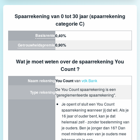
Spaarrekening van 0 tot 30 jaar (spaarrekening
categorie C)
Basisrente
0,40%
Getrouwheidspremie
0,90%
Wat je moet weten over de spaarrekening You
Count ?
Naam rekening
You Count
van
vdk Bank
De You Count spaarrekening is een
Type rekening
"gereglementeerde spaarrekening".
Je opent of sluit een You Count
spaarrekening wanneer jij dat wil. Als je
16 jaar of ouder bent, kan je dat
helemaal zelf - zonder toestemming van
je ouders. Ben je jonger dan 16? Dan
moet minstens een van je ouders mee
tekenen als je een