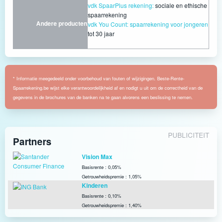
vdk SpaarPlus rekening:
sociale en ethische
spaarrekening
Andere producten
vdk You Count: spaarrekening voor jongeren
tot 30 jaar
* Informatie meegedeeld onder voorbehoud van fouten of wijzigingen. Beste-Rente-
Spaarrekening.be wijst elke verantwoordelijkheid af en nodigt u uit om de correctheid van de
gegevens in de brochures van de banken na te gaan alvorens een beslissing te nemen.
PUBLICITEIT
Partners
Vision Max
Basisrente : 0,05%
Getrouwheidspremie : 1,05%
Kinderen
Basisrente : 0,10%
Getrouwheidspremie : 1,40%