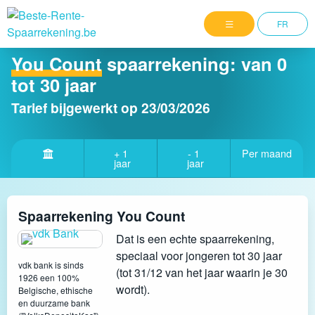
FR
You Count
spaarrekening: van 0
tot 30 jaar
Tarief bijgewerkt op
23/03/2026
+ 1
- 1
Per maand
jaar
jaar
Spaarrekening You Count
Dat is een echte spaarrekening,
speciaal voor jongeren tot 30 jaar
vdk bank is sinds
(tot 31/12 van het jaar waarin je 30
1926 een 100%
wordt).
Belgische, ethische
en duurzame bank