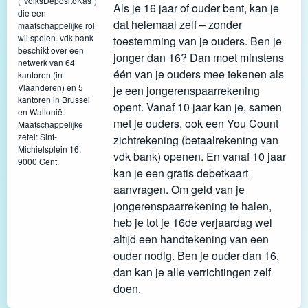
("VolksDepositoKas")
Als je 16 jaar of ouder bent, kan je
die een
dat helemaal zelf – zonder
maatschappelijke rol
wil spelen. vdk bank
toestemming van je ouders. Ben je
beschikt over een
jonger dan 16? Dan moet minstens
netwerk van 64
één van je ouders mee tekenen als
kantoren (in
Vlaanderen) en 5
je een jongerenspaarrekening
kantoren in Brussel
opent. Vanaf 10 jaar kan je, samen
en Wallonië.
met je ouders, ook een You Count
Maatschappelijke
zetel: Sint-
zichtrekening (betaalrekening van
Michielsplein 16,
vdk bank) openen. En vanaf 10 jaar
9000 Gent.
kan je een gratis debetkaart
aanvragen. Om geld van je
jongerenspaarrekening te halen,
heb je tot je 16de verjaardag wel
altijd een handtekening van een
ouder nodig. Ben je ouder dan 16,
dan kan je alle verrichtingen zelf
doen.