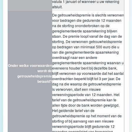
valuta 1 januari of wanneer u uw rekening
afsluit.
De getrouwheidspremie is slechts verworven
voor bedragen die gedurende 12 maanden
na de storting ononderbroken op de
gereglementeerde spaarrekening blijven
staan. De premie loopt vanaf de dag van de
storting. De verworven getrouwheidspremie
op bedragen van minimaal 500 euro die u
van die gereglementeerde spaarrekening
overdraagt naar een andere
gereglementeerde spaarrekening waarvan u
Onder welke voorwaarden
eveneens houder bent bij dezelfde bank,
wordt de
blijft verworven op voorwaarde dat het aantal
getrouwheidspremie
overdrachten beperkt blijft tot 3 per jaar. De
betaald?
dag na die waarop de getrouwheidspremie
is verworven, start een nieuwe
verwervingsperiode van 12 maanden. Het
tarief van de getrouwheidspremie kan te
allen tijde door de bank worden gewijzigd.
Het geldende tarief van de
getrouwheidspremie op het moment van de
storting of bij aanvang van een nieuwe
verwervingsperiode blijft gedurende 12
maanden ongewijzigd van toepassing.