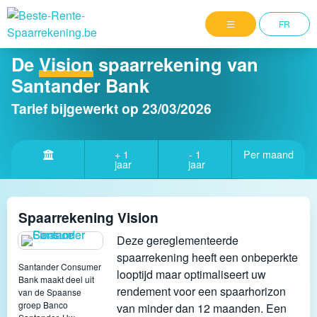
FR
De
Vision
spaarrekening van
Santander Bank
Tarief bijgewerkt op
23/03/2026
+ 1
- 1
Per maand
jaar
jaar
Spaarrekening Vision
Deze gereglementeerde
spaarrekening heeft een onbeperkte
Santander Consumer
looptijd maar optimaliseert uw
Bank maakt deel uit
rendement voor een spaarhorizon
van de Spaanse
groep Banco
van minder dan 12 maanden. Een