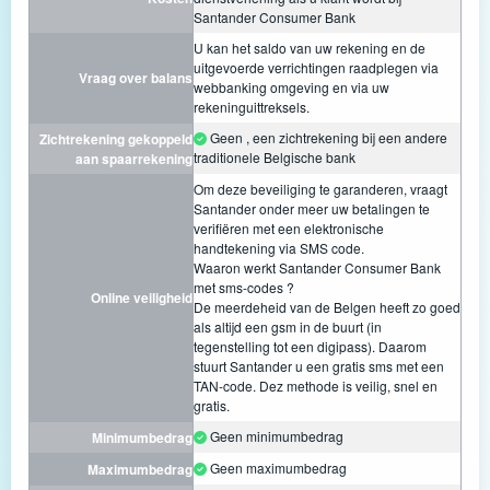
Santander Consumer Bank
U kan het saldo van uw rekening en de
uitgevoerde verrichtingen raadplegen via
Vraag over balans
webbanking omgeving en via uw
rekeninguittreksels.
Geen , een zichtrekening bij een andere
Zichtrekening gekoppeld
traditionele Belgische bank
aan spaarrekening
Om deze beveiliging te garanderen, vraagt
Santander onder meer uw betalingen te
verifiëren met een elektronische
handtekening via SMS code.
Waaron werkt Santander Consumer Bank
met sms-codes ?
Online veiligheid
De meerdeheid van de Belgen heeft zo goed
als altijd een gsm in de buurt (in
tegenstelling tot een digipass). Daarom
stuurt Santander u een gratis sms met een
TAN-code. Dez methode is veilig, snel en
gratis.
Geen minimumbedrag
Minimumbedrag
Geen maximumbedrag
Maximumbedrag