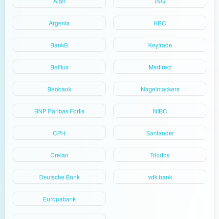
Aion
ING
Argenta
KBC
BankB
Keytrade
Belfius
Medirect
Beobank
Nagelmackers
BNP Paribas Fortis
NIBC
CPH
Santander
Crelan
Triodos
Deutsche Bank
vdk bank
Europabank