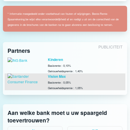
* Informatie meegedeeld onder voorbehoud van fouten of wijzigingen. Beste-Rente-
Spaarrekening.be wijst elke verantwoordelijkheid af en nodigt u uit om de correctheid van de
gegevens in de brochures van de banken na te gaan alvorens een beslissing te nemen.
PUBLICITEIT
Partners
Kinderen
Basisrente : 0,10%
Getrouwheidspremie : 1,40%
Vision Max
Basisrente : 0,05%
Getrouwheidspremie : 1,05%
Aan welke bank moet u uw spaargeld
toevertrouwen?