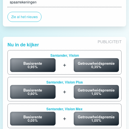
spaarrekeningen
Zie al het nieuws
PUBLICITEIT
Nu in de kijker
Santander, Vision
Basisrente
Getrouwheidspremie
0,95%
0,35%
Santander, Vision Plus
Basisrente
Getrouwheidspremie
0,60%
1,05%
Santander, Vision Max
Basisrente
Getrouwheidspremie
0,05%
1,05%