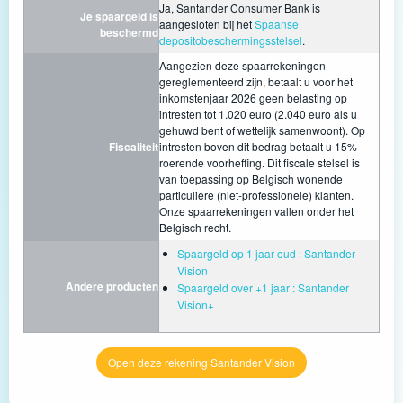
Ja, Santander Consumer Bank is
Je spaargeld is
aangesloten bij het
Spaanse
beschermd
depositobeschermingsstelsel
.
Aangezien deze spaarrekeningen
gereglementeerd zijn, betaalt u voor het
inkomstenjaar 2026 geen belasting op
intresten tot 1.020 euro (2.040 euro als u
gehuwd bent of wettelijk samenwoont). Op
Fiscaliteit
intresten boven dit bedrag betaalt u 15%
roerende voorheffing. Dit fiscale stelsel is
van toepassing op Belgisch wonende
particuliere (niet-professionele) klanten.
Onze spaarrekeningen vallen onder het
Belgisch recht.
Spaargeld op 1 jaar oud : Santander
Vision
Andere producten
Spaargeld over +1 jaar : Santander
Vision+
Open deze rekening Santander Vision