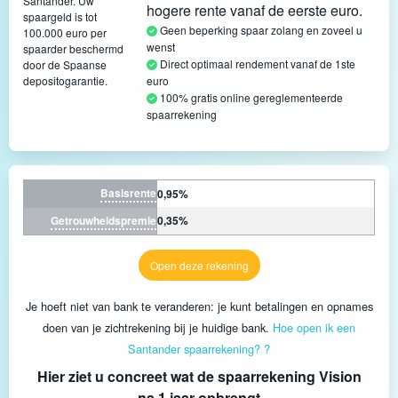
Santander. Uw
hogere rente vanaf de eerste euro.
spaargeld is tot
Geen beperking spaar zolang en zoveel u
100.000 euro per
wenst
spaarder beschermd
Direct optimaal rendement vanaf de 1ste
door de Spaanse
depositogarantie.
euro
100% gratis online gereglementeerde
spaarrekening
Basisrente
0,95%
Getrouwheidspremie
0,35%
Open deze rekening
Je hoeft niet van bank te veranderen: je kunt betalingen en opnames
doen van je zichtrekening bij je huidige bank.
Hoe open ik een
Santander spaarrekening? ?
Hier ziet u concreet wat de spaarrekening Vision
na 1 jaar opbrengt