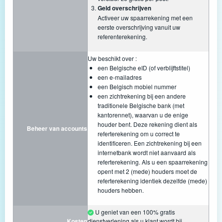
Geld overschrijven
Activeer uw spaarrekening met een
eerste overschrijving vanuit uw
referenterekening.
Uw beschikt over :
een Belgische eID (of verblijftstitel)
een e-mailadres
een Belgisch mobiel nummer
een zichtrekening bij een andere
traditionele Belgische bank (met
kantorennet), waarvan u de enige
houder bent. Deze rekening dient als
Beheer van accounts
referterekening om u correct te
identificeren. Een zichtrekening bij een
internetbank wordt niet aanvaard als
referterekening. Als u een spaarrekening
opent met 2 (mede) houders moet de
referterekening identiek dezelfde (mede)
houders hebben.
U geniet van een 100% gratis
Kosten
dienstverlening als u klant wordt bij