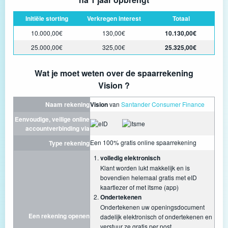
Initiële storting
Verkregen interest
Totaal
10.000,00€
130,00€
10.130,00€
25.000,00€
325,00€
25.325,00€
Wat je moet weten over de spaarrekening
Vision ?
Naam rekening
Vision
van
Santander Consumer Finance
Eenvoudige, veilige online
accountverbinding via
Een 100% gratis online spaarrekening
Type rekening
volledig elektronisch
Klant worden lukt makkelijk en is
bovendien helemaal gratis met eID
kaartlezer of met itsme (app)
Ondertekenen
Ondertekenen uw openingsdocument
Een rekening openen
dadelijk elektronisch of ondertekenen en
verstuur ze gratis per post.