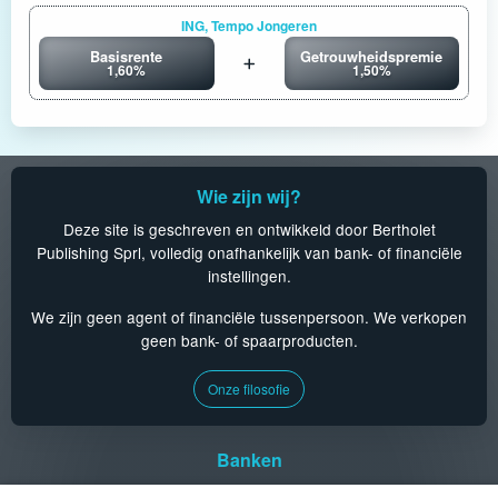
ING, Tempo Jongeren
Basisrente
Getrouwheidspremie
1,60%
1,50%
Wie zijn wij?
Deze site is geschreven en ontwikkeld door Bertholet
Publishing Sprl, volledig onafhankelijk van bank- of financiële
instellingen.
We zijn geen agent of financiële tussenpersoon. We verkopen
geen bank- of spaarproducten.
Onze filosofie
Banken
Aion
CPH
KBC
Triodos