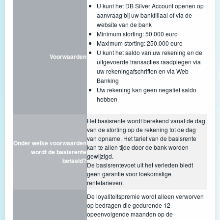
U kunt het DB Silver Account openen op
aanvraag bij uw bankfiliaal of via de
website van de bank
Minimum storting: 50.000 euro
Maximum storting: 250.000 euro
U kunt het saldo van uw rekening en de
Voorwaarden
uitgevoerde transacties raadplegen via
uw rekeningafschriften en via Web
Banking
Uw rekening kan geen negatief saldo
hebben
Het basisrente wordt berekend vanaf de dag
van de storting op de rekening tot de dag
van opname. Het tarief van de basisrente
Onder welke voorwaarden
kan te allen tijde door de bank worden
wordt de basisrente
gewijzigd.
betaald?
De basisrentevoet uit het verleden biedt
geen garantie voor toekomstige
rentetarieven.
De loyaliteitspremie wordt alleen verworven
op bedragen die gedurende 12
opeenvolgende maanden op de