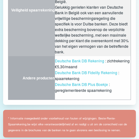
België.
Gelukkig genieten klanten van Deutsche
Veiligheid spaarrekening
Bank in België ook van een aanvullende
vrijwillige beschermingsregeling die
specifiek is voor Duitse banken. Deze biedt
extra bescherming bovenop de verplichte
wettelijke bescherming, met een maximale
dekking per klant die overeenkomt met 30%
van het eigen vermogen van de betreffende
bank.
Deutsche Bank DB Rekening
: zichtrekening
€5,30/maand
Deutsche Bank DB Fidelity Rekening
:
Andere producten
spaarrekening
Deutsche Bank DB Plus Boekje
:
gereglementeerde spaarrekening
* Informatie meegedeeld onder voorbehoud van fouten of wijzigingen. Beste-Rente-
Spaarrekening.be wijst elke verantwoordelijkheid af en nodigt u uit om de correctheid van de
gegevens in de brochures van de banken na te gaan alvorens een beslissing te nemen.