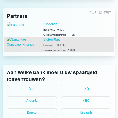
PUBLICITEIT
Partners
Kinderen
Basisrente : 0,10%
Getrouwheidspremie : 1,40%
Vision Max
Basisrente : 0,05%
Getrouwheidspremie : 1,05%
Aan welke bank moet u uw spaargeld
toevertrouwen?
Aion
ING
Argenta
KBC
BankB
Keytrade