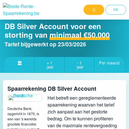
FR
DB Silver Account voor een
storting van
minimaal €50.000
Tarief bijgewerkt op
23/03/2026
+ 1
- 1
Per maand
jaar
jaar
Spaarrekening DB Silver Account
Het betreft een gereglementeerde
spaarrekening waarvan het tarief
Deutsche Bank,
zich aanpast aan het gestorte
opgericht in 1870, is
bedrag. Om te kunnen profiteren
een van 's werelds
grootste financiële
van de maximale rentevergoeding