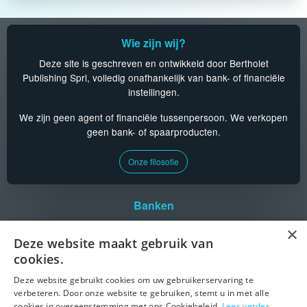
Wie zijn wij?
Deze site is geschreven en ontwikkeld door Bertholet
Publishing Sprl, volledig onafhankelijk van bank- of financiële
instellingen.
We zijn geen agent of financiële tussenpersoon. We verkopen
geen bank- of spaarproducten.
Onze filosofie
Banken
Aion
CPH
KBC
Triodos
×
Argenta
Crelan
Keytrade
vdk bank
Deze website maakt gebruik van
BankB
Deutsche Bank
Medirect
cookies.
Belfius
Europabank
Nagelmackers
Beobank
Fintro
NIBC
Deze website gebruikt cookies om uw gebruikerservaring te
BNP Paribas
ING
Santander
verbeteren. Door onze website te gebruiken, stemt u in met alle
Fortis
cookies in overeenstemming met ons Cookiebeleid.
Lees verder