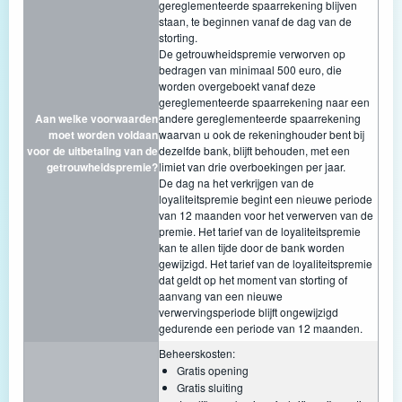
gereglementeerde spaarrekening blijven
staan, te beginnen vanaf de dag van de
storting.
De getrouwheidspremie verworven op
bedragen van minimaal 500 euro, die
worden overgeboekt vanaf deze
gereglementeerde spaarrekening naar een
Aan welke voorwaarden
andere gereglementeerde spaarrekening
moet worden voldaan
waarvan u ook de rekeninghouder bent bij
voor de uitbetaling van de
dezelfde bank, blijft behouden, met een
getrouwheidspremie?
limiet van drie overboekingen per jaar.
De dag na het verkrijgen van de
loyaliteitspremie begint een nieuwe periode
van 12 maanden voor het verwerven van de
premie. Het tarief van de loyaliteitspremie
kan te allen tijde door de bank worden
gewijzigd. Het tarief van de loyaliteitspremie
dat geldt op het moment van storting of
aanvang van een nieuwe
verwervingsperiode blijft ongewijzigd
gedurende een periode van 12 maanden.
Beheerskosten:
Gratis opening
Gratis sluiting