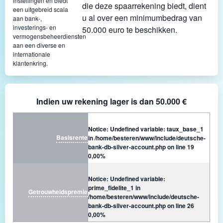
instellingen en biedt
die deze spaarrekening biedt, dient
een uitgebreid scala
u al over een minimumbedrag van
aan bank-,
investerings- en
50.000 euro te beschikken.
vermogensbeheerdiensten
aan een diverse en
internationale
klantenkring.
Indien uw rekening lager is dan 50.000 €
Notice
: Undefined variable: taux_base_1
Basisrente
in
/home/besteren/www/include/deutsche-
bank-db-silver-account.php
on line
19
0,00%
Notice
: Undefined variable:
prime_fidelite_1 in
Getrouwheidspremie
/home/besteren/www/include/deutsche-
bank-db-silver-account.php
on line
26
0,00%