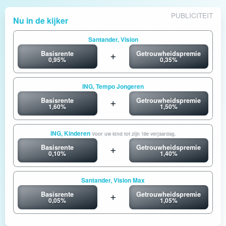
PUBLICITEIT
Nu in de kijker
Santander, Vision
Basisrente
Getrouwheidspremie
0,95%
0,35%
ING, Tempo Jongeren
Basisrente
Getrouwheidspremie
1,60%
1,50%
ING, Kinderen
Voor uw kind tot zijn 18e verjaardag.
Basisrente
Getrouwheidspremie
0,10%
1,40%
Santander, Vision Max
Basisrente
Getrouwheidspremie
0,05%
1,05%