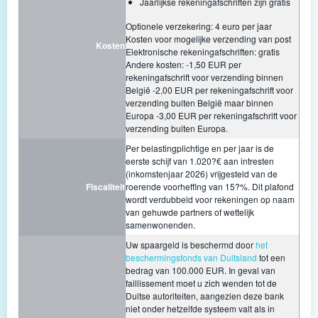
Jaarlijkse rekeningafschriften zijn gratis
Optionele verzekering: 4 euro per jaar
Kosten voor mogelijke verzending van post
Kosten
Elektronische rekeningafschriften: gratis
Andere kosten: -1,50 EUR per
rekeningafschrift voor verzending binnen
België -2,00 EUR per rekeningafschrift voor
verzending buiten België maar binnen
Europa -3,00 EUR per rekeningafschrift voor
verzending buiten Europa.
Per belastingplichtige en per jaar is de
eerste schijf van 1.020?€ aan intresten
(inkomstenjaar 2026) vrijgesteld van de
Fiscaliteit
roerende voorheffing van 15?%. Dit plafond
wordt verdubbeld voor rekeningen op naam
van gehuwde partners of wettelijk
samenwonenden.
Uw spaargeld is beschermd door
het
beschermingsfonds van Duitsland
tot een
bedrag van 100.000 EUR. In geval van
faillissement moet u zich wenden tot de
Duitse autoriteiten, aangezien deze bank
niet onder hetzelfde systeem valt als in